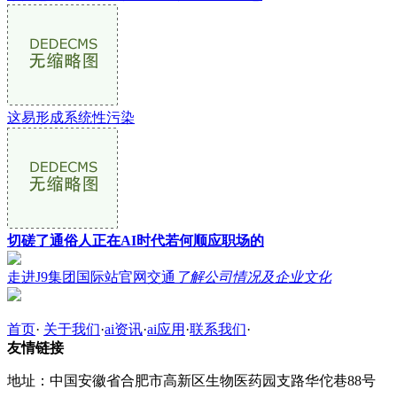
这易形成系统性污染
切磋了通俗人正在AI时代若何顺应职场的
走进J9集团国际站官网交通
了解公司情况及企业文化
首页
·
关于我们
·
ai资讯
·
ai应用
·
联系我们
·
友情链接
地址：中国安徽省合肥市高新区生物医药园支路华佗巷88号