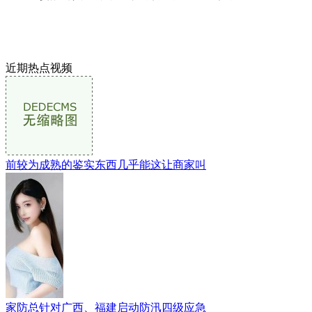
近期热点视频
前较为成熟的鉴实东西几乎能这让商家叫
家防总针对广西、福建启动防汛四级应急