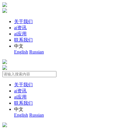
关于我们
ai资讯
ai应用
联系我们
中文
English
Russian
关于我们
ai资讯
ai应用
联系我们
中文
English
Russian