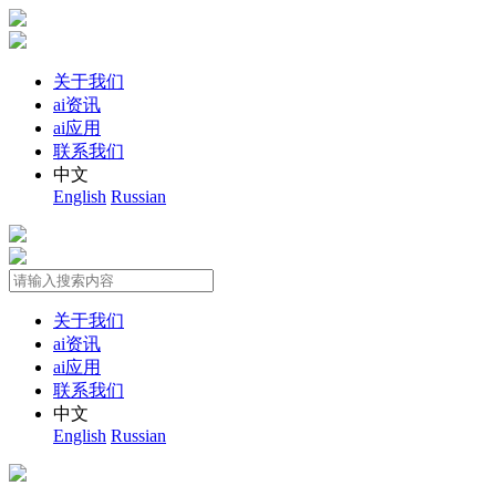
关于我们
ai资讯
ai应用
联系我们
中文
English
Russian
关于我们
ai资讯
ai应用
联系我们
中文
English
Russian