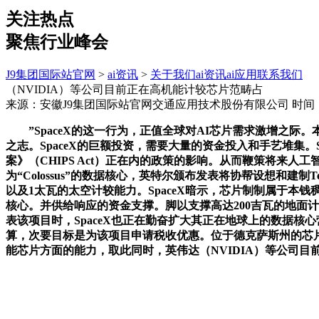
关注热点
聚焦行业峰会
J9集团国际站官网
>
ai资讯
>
关于我们
ai资讯
ai应用
联系我们
（NVIDIA）等公司目前正在高机能计较芯片范畴占
来源：安徽J9集团国际站官网交通应用技术股份有限公司
时间：2
”SpaceX的这一行为，正值全球对AI芯片需求激增之际。本
之志。SpaceX的巨额投资，需要大量的资金投入和手艺堆集。S
案》（CHIPS Act）正在内的政策的影响。从而鞭策将来
为“Colossus”的数据核心，英特尔颁布发表将协帮设想和
以及1太瓦的太空计较能力。SpaceX暗示，芯片制制属于本钱
核心。并供给响应的资金支撑。脚以支撑高达200吉瓦的地面计较
表该项目时，SpaceX也正在勤奋扩大其正在地球上的数据
算，次要目标是为该项目申请税收优惠。位于德克萨斯州的芯片
能芯片方面的能力，取此同时，英伟达（NVIDIA）等公司