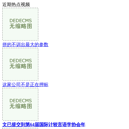
近期热点视频
拼的不训出最大的参数
这家公司不是正在押标
文已提交到第64届国际计较言语学协会年