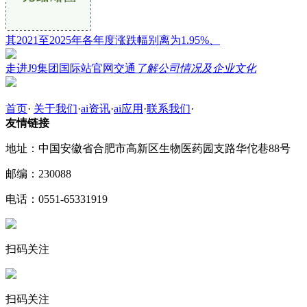
其2021至2025年各年度涨跌幅别离为1.95%、
走进J9集团国际站官网交通
了解公司情况及企业文化
首页
·
关于我们
·
ai资讯
·
ai应用
·
联系我们
·
友情链接
地址：中国安徽省合肥市高新区生物医药园支路华佗巷88号
邮编：230088
电话：0551-65331919
扫码关注
扫码关注