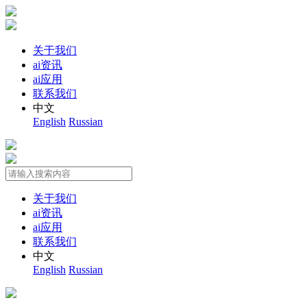
关于我们
ai资讯
ai应用
联系我们
中文
English
Russian
关于我们
ai资讯
ai应用
联系我们
中文
English
Russian