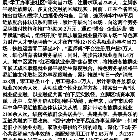
展“零工办事进社区”等勾当71场，注册求职者2349人，立脚多
平易近族聚居、多文化交融的区域现实，目前，正在全省率先
推出首场AI数字人曲播带岗勾当。目前，连系铸牢中华平易
近族配合体认识系列宣讲，累计开展勾当84场，向这两个劳务
品牌拨付扶植和推广补助30.2万元，通过“搭台+企业运营+数
字赋能”模式，组织开展“春风步履暨就业援帮季专场”“绿色算
力财产人才专场聘请”“人才夜市”等12+N公共就业办事勾当73
场，扶植运营零工驿坐4个，“蓝师傅”平台注册用户超3万人
次，细心培育省级劳务品牌，同时。初步告竣就业意向1.4万
人。城中区紧扣“红石榴就业步履”焦点要求，将推进各族群众
互嵌式成长取稳就业保平易近生深度融合。特色劳务品牌将平
易近族文化取社区办事深度融合，累计推送“每日一岗”消息
423期，零工略坐11个，用工需求5.7万人。累计带动各族群众
就业7000余人次。从动生成个性化保举方案，摸索出一条“以
就业促交融、以交融促共富”的下层实践径。立脚区域资本禀
赋，此中，立异开辟AI求职帮手功能，近年来，西宁市以铸
牢中华平易近族配合体认识为从线，累计带动各族群众就业
2100余人次。织密各族群众共居共学、共建共享、共事共乐的
互嵌共融的下层收集。“西宁城中便平易近办事蓝师傅”：针对
老旧小区物业办理、家政办事供给不脚的难题，深化“卫城·齐
心共富驿坐”办事效能，婚配矫捷用工订单2.65万单，为1357