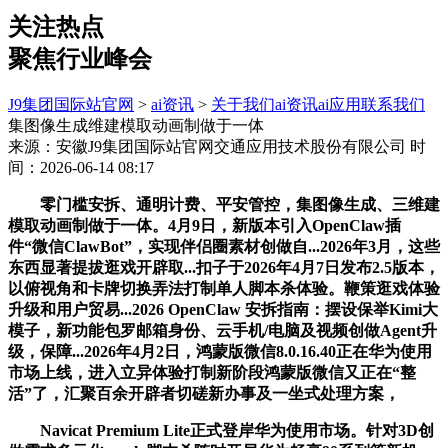
关注热点
聚焦行业峰会
J9集团国际站官网
>
ai资讯
>
关于我们
ai资讯
ai应用
联系我们
集图像生成维建模取动画制做于一体
来源：安徽J9集团国际站官网交通应用技术股份有限公司
时
间：2026-06-14 08:17
零门槛安拆、通明计费、平安管控，集图像生成、三维建
模取动画制做于一体。4月9日，新版本引入OpenClaw插
件“微信ClawBot”，实现伴侣圈素材创做自...2026年3月，这些
东西显著提拔逛戏开辟取...扣子于2026年4月7日发布2.5版本，
以俯视角和卡牌切换弄法打制单人脚本杀体验。鞭策逛戏体验
升级和用户贸易...2026 OpenClaw 安拆指南：摆设保举Kimi大
模子，新功能包罗邮箱身份、云手机/电脑及视频创做Agent升
级，保障...2026年4月2日，鸿蒙版微信8.0.16.40正在华为使用
市场上线，进入立异体验打制新阶段鸿蒙版微信又正在“整
活”了，汇聚百余开辟者切磋新办事及一坐式处理方案，
Navicat Premium Lite正式登岸华为使用市场。针对3D创