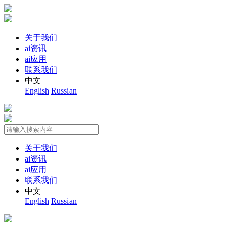
关于我们
ai资讯
ai应用
联系我们
中文
English
Russian
关于我们
ai资讯
ai应用
联系我们
中文
English
Russian