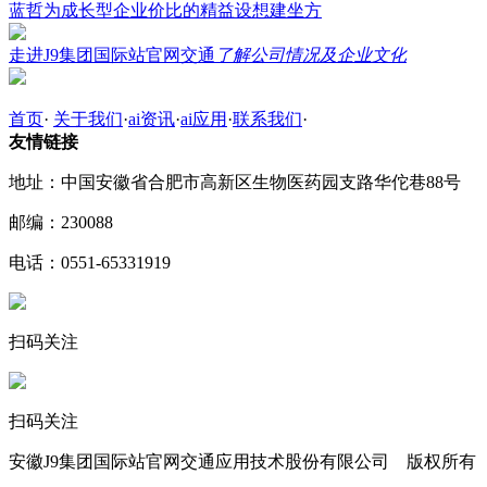
蓝哲为成长型企业价比的精益设想建坐方
走进J9集团国际站官网交通
了解公司情况及企业文化
首页
·
关于我们
·
ai资讯
·
ai应用
·
联系我们
·
友情链接
地址：中国安徽省合肥市高新区生物医药园支路华佗巷88号
邮编：230088
电话：0551-65331919
扫码关注
扫码关注
安徽J9集团国际站官网交通应用技术股份有限公司 版权所有