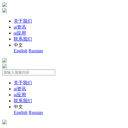
关于我们
ai资讯
ai应用
联系我们
中文
English
Russian
关于我们
ai资讯
ai应用
联系我们
中文
English
Russian