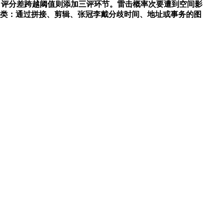
，评分差跨越阈值则添加三评环节。雷击概率次要遭到空间影
柱类：通过拼接、剪辑、张冠李戴分歧时间、地址或事务的图