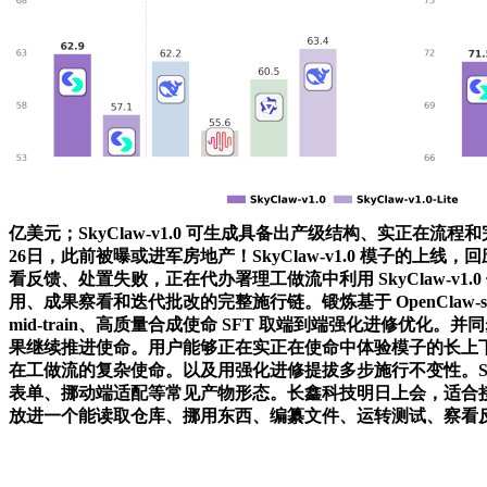
亿美元；SkyClaw-v1.0 可生成具备出产级结构、实正在
26日，此前被曝或进军房地产！SkyClaw-v1.0 模子的上线，
看反馈、处置失败，正在代办署理工做流中利用 SkyClaw-v1.0 做为
用、成果察看和迭代批改的完整施行链。锻炼基于 OpenClaw-st
mid-train、高质量合成使命 SFT 取端到端强化进修优化。并
果继续推进使命。用户能够正在实正在使命中体验模子的长上下
在工做流的复杂使命。以及用强化进修提拔多步施行不变性。SkyClaw-
表单、挪动端适配等常见产物形态。长鑫科技明日上会，适合接入代码 A
放进一个能读取仓库、挪用东西、编纂文件、运转测试、察看