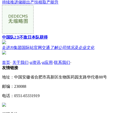
持续推进储能出产扶植取产能升
中国队2∶3不敌日本队获得
走进J9集团国际站官网交通
了解公司情况及企业文化
首页
·
关于我们
·
ai资讯
·
ai应用
·
联系我们
·
友情链接
地址：中国安徽省合肥市高新区生物医药园支路华佗巷88号
邮编：230088
电话：0551-65331919