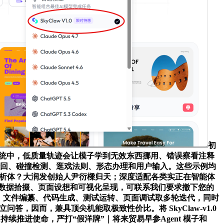
初
在产物系统中，低质量轨迹会让模子学到无效东西挪用、错误察看注释
轮回、碰撞检测、逛戏法则、形态办理和用户输入。这些示例均
型分析体？大润发创始人尹衍樑归天；深度适配各类实正在智能体
织、数据拾掇、页面设想和可视化呈现，可联系我们要求撤下您的
陈规划、文件编纂、代码生成、测试运转、页面调试取多轮迭代，同时
立问答，因而，兼具顶尖机能取极致性价比。将 SkyClaw-v1.0
文和东西中持续推进使命，严打“假洋牌”｜将来贸易早参Agent 模子和