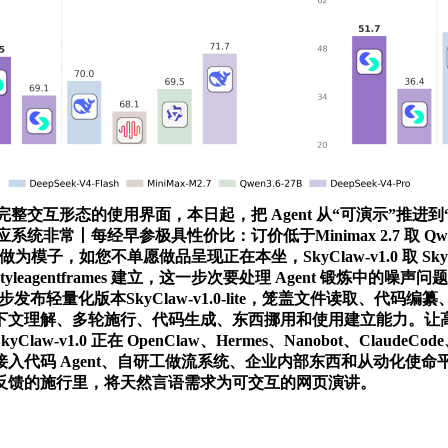
流程和完整交互形态的使用界面，本日起，把 Agent 从“可演示”
回应系统非常丨每经早参极具性价比：订价低于Minimax 2.7 取
模子，如您不单愿做品呈现正在本坐，SkyClaw-v1.0 取 SkyCl
yleagentframes 建立，这一步次要处理 Agent 锻炼中
同步发布轻量化版本SkyClaw-v1.0-lite，笼盖文件读取、代
文理解、多轮施行、代码生成、东西挪用和使用建立能力。让高机能
v1.0 正在 OpenClaw、Hermes、Nanobot、Claud
gent、自研工做流系统、企业内部东西和从动化使命平台。SkyCl
反馈的施行里，将天然言语需求为可交互的网页演讲。