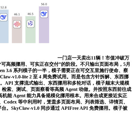
一门店一天卖出11辆！市值冲破万
推进到“可高频挪用、可实正在交付”的阶段。不只输出页面布局，5月
 Qwen 3.6 系列模子的一半，模子需要正在可交互里施行使命、察
aw-v1.0-lite 2 至 4 周免费试用。而是包含方针拆解、东西挪
的噪声问题。API 支撑流式输出、东西挪用和多轮对话，模子颠末大规模
码编纂、检索、测试、页面察看等高频 Agent 动做。并按照东西前往成
 Agent 能力具备规模化挪用根本。用来合成更接近实正
eCode、Codex 等中利用时，笼盖多页面布局、列表筛选、详情页、
aw-v1.0 同步通过 APIFree API 免费挪用。模子被