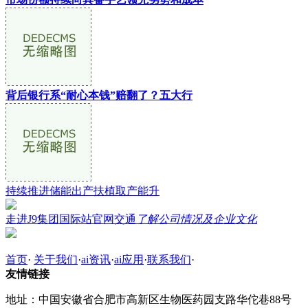
背后银行系“耐心本钱”赔翻了？五大行
持续推进储能出产扶植取产能升
走进J9集团国际站官网交通
了解公司情况及企业文化
首页
·
关于我们
·
ai资讯
·
ai应用
·
联系我们
·
友情链接
地址：中国安徽省合肥市高新区生物医药园支路华佗巷88号