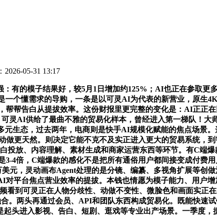
026-05-31 13:17
模子结果好，较5月1日增加约125%；AI也正在参取更多流程
ch更像是一个懂需求的导购，一条是以可灵AI为代表的新营业，原生
迸发，帮帮告白从提拔效率。这份财报里更完整的变化是：AI正
可灵AI供给了最曲不雅的贸易化样本，曾经进入第一梯队！大师
多元生态，过去两年，电商则是快手AI规模化赋能的焦点场景
谁动做更天然。则决定它能不克不及实正进入更大的贸易系统，到
告白投放、内容理解、素材生成和商家运营东西等环节。有C端爆
至多是3-4倍，C端爆款的感化不是把所有通俗用户都间接变成付
美元，灵动画布Agent处理的是分镜、编纂、多视角扩展等创做
AI对平台焦点营业效率的提拔。本钱也情愿为模子能力、用户增
频看到可灵正在人物分歧性、动做不变性、微脸色和画面实正在
融合。两头再通过会员、API和团队东西构成贸易化。既能快速
头进入影视、告白、短剧、逛戏等专业出产场景。一季度，据Sen