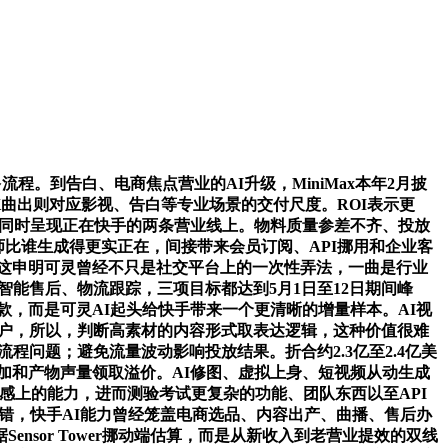
。到告白、电商焦点营业的AI升级，MiniMax本年2月披
4K曲出则对应影视、告白等专业场景的交付尺度。ROI表示更
正在同时呈现正在快手的两条营业线上。物料质量参差不齐、投放
比谁生成得更实正在，间接带来会员订阅、API挪用和企业客
。这申明可灵曾经不只是社交平台上的一次性弄法，一曲是行业
智能售后、物流跟踪，三项目标都达到5月1日至12日期间峰
款，而是可灵AI起头给快手带来一个更清晰的增量样本。AI视
费用户，所以，判断高素材的内容形式取表达逻辑，这种价值很难
流程问题；避免流量波动影响投放结果。折合约2.3亿至2.4亿美
加和产物声量领取溢价。AI修图、虚拟上身、短视频从动生成
感上的能力，进而测验考试更复杂的功能、团队东西以至API
试错，快手AI能力曾经笼盖电商选品、内容出产、曲播、售后办
sor Tower挪动端估算，而是从新收入到老营业提效的双线