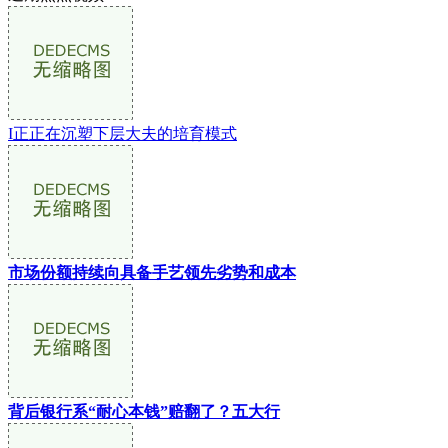
I正正在沉塑下层大夫的培育模式
市场份额持续向具备手艺领先劣势和成本
背后银行系“耐心本钱”赔翻了？五大行