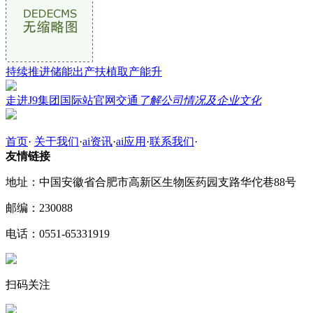
持续推进储能出产扶植取产能升
走进J9集团国际站官网交通
了解公司情况及企业文化
首页
·
关于我们
·
ai资讯
·
ai应用
·
联系我们
·
友情链接
地址：中国安徽省合肥市高新区生物医药园支路华佗巷88号
邮编：230088
电话：0551-65331919
扫码关注