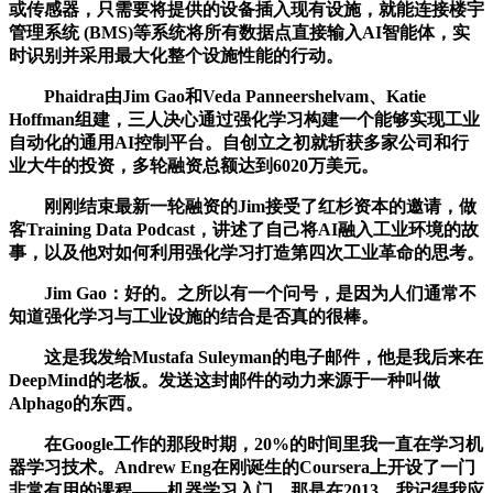
或传感器，只需要将提供的设备插入现有设施，就能连接楼宇
管理系统 (BMS)等系统将所有数据点直接输入AI智能体，实
时识别并采用最大化整个设施性能的行动。
Phaidra由Jim Gao和Veda Panneershelvam、Katie
Hoffman组建，三人决心通过强化学习构建一个能够实现工业
自动化的通用AI控制平台。自创立之初就斩获多家公司和行
业大牛的投资，多轮融资总额达到6020万美元。
刚刚结束最新一轮融资的Jim接受了红杉资本的邀请，做
客Training Data Podcast，讲述了自己将AI融入工业环境的故
事，以及他对如何利用强化学习打造第四次工业革命的思考。
Jim Gao：好的。之所以有一个问号，是因为人们通常不
知道强化学习与工业设施的结合是否真的很棒。
这是我发给Mustafa Suleyman的电子邮件，他是我后来在
DeepMind的老板。发送这封邮件的动力来源于一种叫做
Alphago的东西。
在Google工作的那段时期，20%的时间里我一直在学习机
器学习技术。Andrew Eng在刚诞生的Coursera上开设了一门
非常有用的课程——机器学习入门。那是在2013，我记得我应