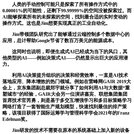
人类的手动控制可能只是探索了所有操作方式中的
0.00001%的可能性，还剩下99.99999%的空间没被探索过。而
AI能够探索所有的未探索的空间，找到最合适的实时变动的
操作方式。这也是Jim想要实现真正的工业自动化。
Jim带领团队研究出了能够通过云端控制多个数据中心的
应用，总计帮助Google节省了数百万美元的能源成本。
这同时也说明，即便生成式AI已经成为当下的风口，其
他类型的AI——例如决策式AI——仍然显示出巨大的应用潜
力。
利用AI决策提升组织的决策和经营效率，一直是AI技术
落地应用、降本增效的热门领域。例如在雷峰网GAIR 2019大
会上，京东集团副总裁郑宇就分享了如何利用AI与大数据“重
塑城市”的经验，GAIR大会另一位演讲嘉宾、联想集团集团
首席技术官芮勇，则是基于多交互增强学习和多目标策略学习
网络打造了一套智能生产规划模型，快速找到最佳的排产策
略，该项目获得了国际运筹学与管理科学学会2021年的Franz
Edelman奖。
Jim研发的技术不需要在原本的系统基础上加入新的设备