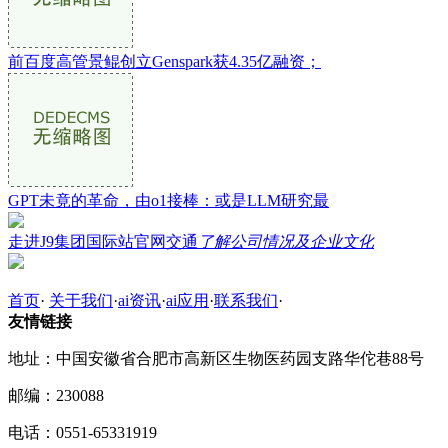
前百度高管景鲲创立Genspark获4.35亿融资；
GPT未竟的革命，由o1接棒：或是LLM研究最
走进J9集团国际站官网交通
了解公司情况及企业文化
首页
·
关于我们
·
ai资讯
·
ai应用
·
联系我们
·
友情链接
地址：中国安徽省合肥市高新区生物医药园支路华佗巷88号
邮编：230088
电话：0551-65331919