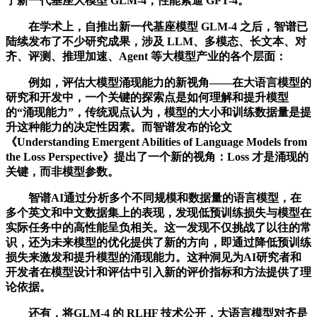
了新一代基座大模型 GLM-4，性能紧逼 GPT-4。
在学术上，自推出新一代基座模型 GLM-4 之后，智谱已
陆续发布了不少研究成果，涉及 LLM、多模态、长文本、对
齐、评测、推理加速、Agent 等大模型产业的各个层面：
例如，评估大模型涌现能力的新视角——在大语言模型的
研究和开发中，一个关键的探索点是如何理解和提升模型
的“涌现能力”，传统观点认为，模型的大小和训练数据量是提
升这种能力的决定性因素。而智谱发布的论文
《Understanding Emergent Abilities of Language Models from
the Loss Perspective》提出了一个新的视角：Loss 才是涌现的
关键，而非模型参数。
智谱AI通过分析多个不同规模和数据量的语言模型，在
多个英文和中文数据集上的表现，发现低预训练损失与模型在
实际任务中的高性能呈负相关。这一发现不仅挑战了以往的常
识，还为未来模型的优化提供了新的方向，即通过降低预训练
损失来激发和提升模型的涌现能力。这种洞见为AI研究者和
开发者在模型设计和评估中引入新的评价指标和方法提供了理
论依据。
还有，将GLM-4 的 RLHF 技术公开，大语言模型对齐是