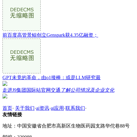
前百度高管景鲲创立Genspark获4.35亿融资；
GPT未竟的革命，由o1接棒：或是LLM研究最
走进J9集团国际站官网交通
了解公司情况及企业文化
首页
·
关于我们
·
ai资讯
·
ai应用
·
联系我们
·
友情链接
地址：中国安徽省合肥市高新区生物医药园支路华佗巷88号