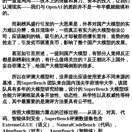
的一道道鸿沟——技术上的突破和算力、资本的投入，让我们
认清现实——我们与 OpenAI 的差距并不是一年半载就能填补
的。
而刷榜风盛行引发的一大恶果是，外界对国产大模型的实
力难以分辨，鱼目混珠中，一些真正有实力的大模型创业公
司，应该融到的钱、吸引的人才却被那些擅长宣传、造势的给
抢走了，引发劣币驱逐良币，影响了整个国产大模型的发展。
甚至如引言所述，一提到国产大模型，有部分人觉得反正
都是刷榜刷出来的，有什么值得关注的？反正都比不上国外，
妄自菲薄之下，给国产大模型喝倒彩的很多。
所以在评测大模型时，业界提出应该使用更多不同来源的
基准，而SuperBench 团队来自国内顶尖学府清华大学，该团
队具有多年的大模型研究经验，设计的 SuperBench 大模型综
合能力评测框架具备开放性、动态性、科学性以及权威性等特
点，其中最重要的是测评方法要具有公平性。
按照大模型能力重点的迁移过程——从语义、对其、代
码、智能体到安全，SuperBench评测数据集包含
ExtremeGLUE（语义）、NaturalCodeBench（代码）、
AlignBench（对齐）、AgentBench（智能体）和