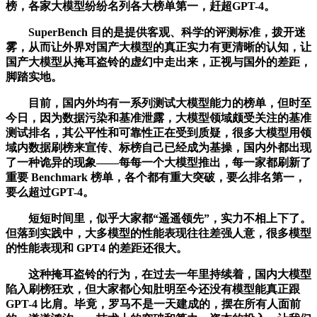
榜，各家大模型纷纷名列各大榜单第一，赶超GPT-4。
SuperBench 目的是提供客观、科学的评测标准，拨开迷
雾，从而让外界对国产大模型的真正实力有更清晰的认知，让
国产大模型从掩耳盗铃的虚幻中走出来，正视与国外的差距，
脚踏实地。
目前，国内外均有一系列测试大模型能力的榜单，但时至
今日，因为数据污染和基准泄露，大模型领域颇受关注的基准
测试排名，其公平性和可靠性正在受到质疑，很多大模型用领
域内数据刷榜来宣传、标榜自己已经成为基操，国内外都出现
了一种诡异的现象——每每一个大模型推出，每一家都刷新了
重要 Benchmark 榜单，各个都有重大突破，要么排名第一，
要么超过GPT-4。
短短时间里，似乎大家都“遥遥领先”，实力不相上下了。
但落到实践中，大多模型的性能表现往往差强人意，很多模型
的性能表现和 GPT4 的差距还很大。
这种掩耳盗铃的行为，在过去一年里持续着，国内大模型
陷入刷榜狂欢，但大家都心知肚明至今还没有模型能真正跟
GPT-4 比肩。毕竟，罗马不是一天建成的，摆在所有人面前