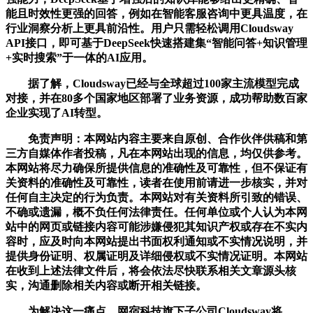
能且时效性更强的回答，例如在智能客服咨询中更具温度，在
行业洞察分析上更具前沿性。用户只需轻松调用Cloudsway
API接口，即可基于DeepSeek快速搭建集“智能问答+知识管理
+实时搜索”于一体的AI应用。
据了解，Cloudsway已经与全球超过100家主流模型完成
对接，并在80多个国家地区部署了业务资源，成功帮助数百家
企业实现了AI转型。
免责声明：本网站内容主要来自原创、合作伙伴供稿和第
三方自媒体作者投稿，凡在本网站出现的信息，均仅供参考。
本网站将尽力确保所提供信息的准确性及可靠性，但不保证有
关资料的准确性及可靠性，读者在使用前请进一步核实，并对
任何自主决定的行为负责。本网站对有关资料所引致的错误、
不确或遗漏，概不负任何法律责任。任何单位或个人认为本网
站中的网页或链接内容可能涉嫌侵犯其知识产权或存在不实内
容时，应及时向本网站提出书面权利通知或不实情况说明，并
提供身份证明、权属证明及详细侵权或不实情况证明。本网站
在收到上述法律文件后，将会依法尽快联系相关文章源头核
实，沟通删除相关内容或断开相关链接。
为解决这一痛点，网宿科技旗下子公司Cloudsway将