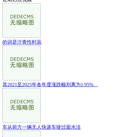
的词是汗青性时辰
其2021至2025年各年度涨跌幅别离为1.95%、
车从前方一辆无人快递车驶过面水洼