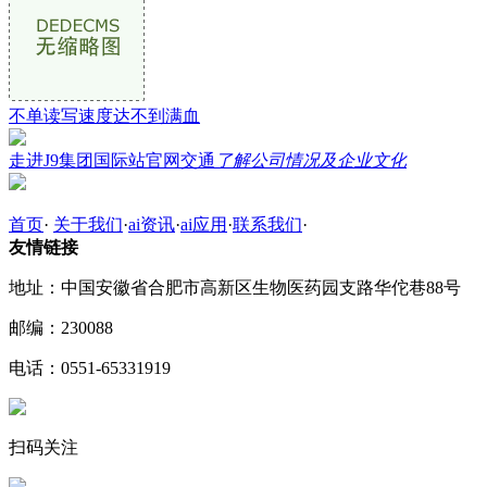
不单读写速度达不到满血
走进J9集团国际站官网交通
了解公司情况及企业文化
首页
·
关于我们
·
ai资讯
·
ai应用
·
联系我们
·
友情链接
地址：中国安徽省合肥市高新区生物医药园支路华佗巷88号
邮编：230088
电话：0551-65331919
扫码关注