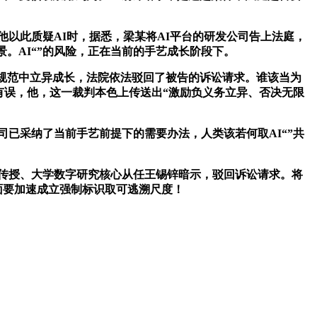
以此质疑AI时，据悉，梁某将AI平台的研发公司告上法庭，
。AI“”的风险，正在当前的手艺成长阶段下。
规范中立异成长，法院依法驳回了被告的诉讼请求。谁该当为
容有误，他，这一裁判本色上传送出“激励负义务立异、否决无限
已采纳了当前手艺前提下的需要办法，人类该若何取AI“”共
院传授、大学数字研究核心从任王锡锌暗示，驳回诉讼请求。将
方面要加速成立强制标识取可逃溯尺度！